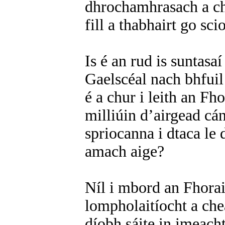
dhrochamhrasach a cho
fill a thabhairt go sci
Is é an rud is suntasa
Gaelscéal nach bhfuil
é a chur i leith an Fho
milliúin d’airgead cá
spriocanna i dtaca le 
amach aige?
Níl i mbord an Fhorai
lompholaitíocht a che
díobh sáite in imeach