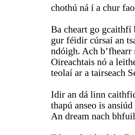
chothú ná í a chur fa
Ba cheart go gcaithfí
gur féidir cúrsaí an t
ndóigh. Ach b’fhearr s
Oireachtais nó a leith
teolaí ar a tairseach S
Idir an dá linn caithf
thapú anseo is ansiúd 
An dream nach bhfuil 