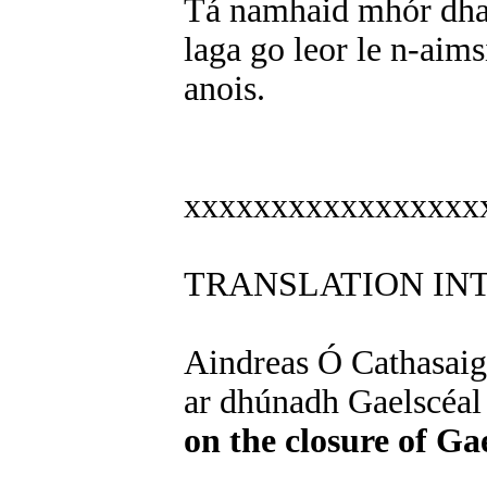
Tá namhaid mhór dhain
laga go leor le n-aims
anois.
xxxxxxxxxxxxxxxxx
TRANSLATION IN
Aindreas Ó Cathasai
ar dhúnadh Gaelscéal
on the closure of Ga