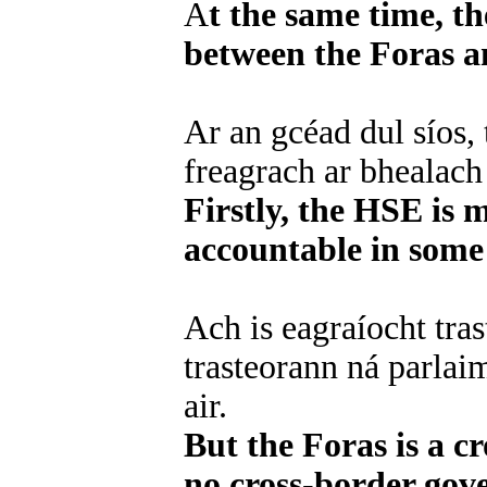
A
t the same time, t
between the Foras a
Ar an gcéad dul síos, 
freagrach ar bhealach 
Firstly, the HSE is 
accountable in some 
Ach is eagraíocht tras
trasteorann ná parlai
air.
But the Foras is a c
no cross-border gov