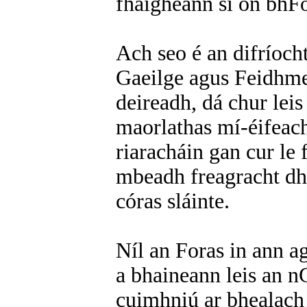
fhaigheann sí ón bhFo
Ach seo é an difríocht
Gaeilge agus Feidhmea
deireadh, dá chur lei
maorlathas mí-éifeach
riaracháin gan cur le 
mbeadh freagracht dha
córas sláinte.
Níl an Foras in ann ag
a bhaineann leis an nG
cuimhniú ar bhealach 