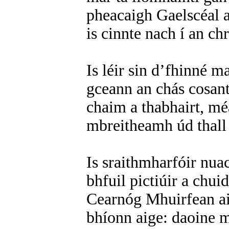
pheacaigh Gaelscéal a
is cinnte nach í an chr
Is léir sin d’fhinné ma
gceann an chás cosant
chaim a thabhairt, méa
mbreitheamh úd thall 
Is sraithmharfóir nua
bhfuil pictiúir a chui
Cearnóg Mhuirfean a
bhíonn aige: daoine m