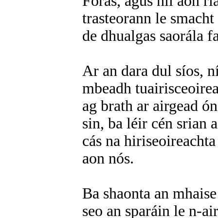
Foras, agus níl aon ri
trasteorann le smacht 
de dhualgas saorála fa
Ar an dara dul síos, n
mbeadh tuairisceoireac
ag brath ar airgead ón
sin, ba léir cén srian
cás na hiriseoireachta
aon nós.
Ba shaonta an mhaise
seo an sparáin le n-ai