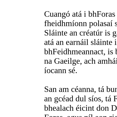
Cuangó atá i bhForas
fheidhmíonn polasaí s
Sláinte an créatúr is 
atá an earnáil sláinte 
bhFeidhmeannact, is b
na Gaeilge, ach amhá
íocann sé.
San am céanna, tá bun
an gcéad dul síos, tá 
bhealach éicint don D