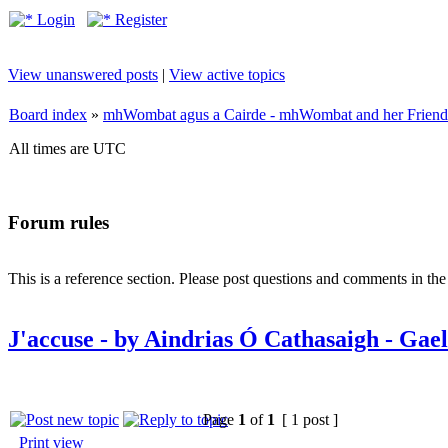
Login
Register
View unanswered posts
|
View active topics
Board index
»
mhWombat agus a Cairde - mhWombat and her Friends (
All times are UTC
Forum rules
This is a reference section. Please post questions and comments in th
J'accuse - by Aindrias Ó Cathasaigh - Gael
Page
1
of
1
[ 1 post ]
Print view