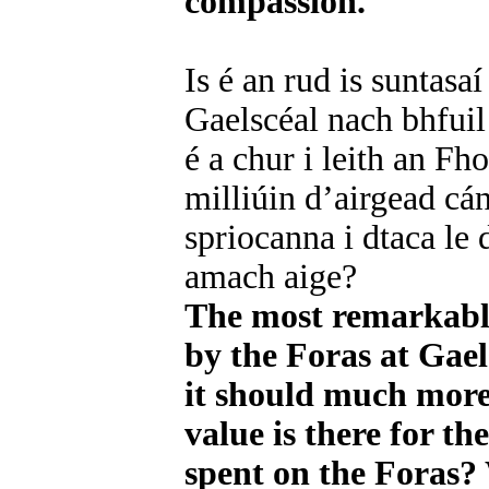
compassion.
Is é an rud is suntasa
Gaelscéal nach bhfuil
é a chur i leith an Fho
milliúin d’airgead cá
spriocanna i dtaca le 
amach aige?
The most remarkable
by the Foras at Gaels
it should much more 
value is there for th
spent on the Foras? 