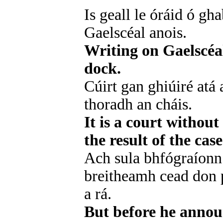
Is geall le óráid ó gh
Gaelscéal anois.
Writing on Gaelscéal
dock.
Cúirt gan ghiúiré atá 
thoradh an cháis.
It is a court without
the result of the case
Ach sula bhfógraíonn 
breitheamh cead don p
a rá.
But before he announ