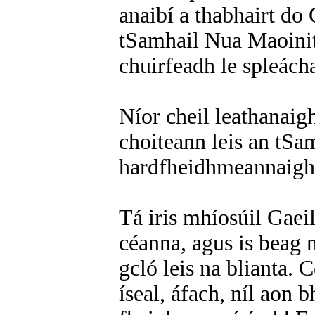
anaibí a thabhairt do 
tSamhail Nua Maoinith
chuirfeadh le spleácha
Níor cheil leathanaig
choiteann leis an tSam
hardfheidhmeannaigh 
Tá iris mhíosúil Gaeil
céanna, agus is beag m
gcló leis na blianta. C
íseal, áfach, níl aon 