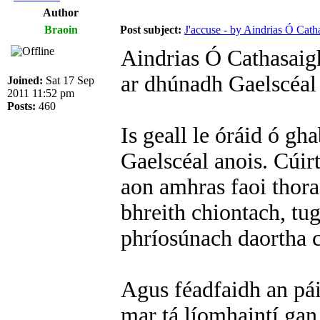
Author
Braoin
Post subject:
J'accuse - by Aindrias Ó Cath
Aindrias Ó Cathasaig
ar dhúnadh Gaelscéal
Joined:
Sat 17 Sep
2011 11:52 pm
Posts:
460
Is geall le óráid ó gh
Gaelscéal anois. Cúirt
aon amhras faoi thora
bhreith chiontach, t
phríosúnach daortha c
Agus féadfaidh an pái
mar tá líomhaintí gan