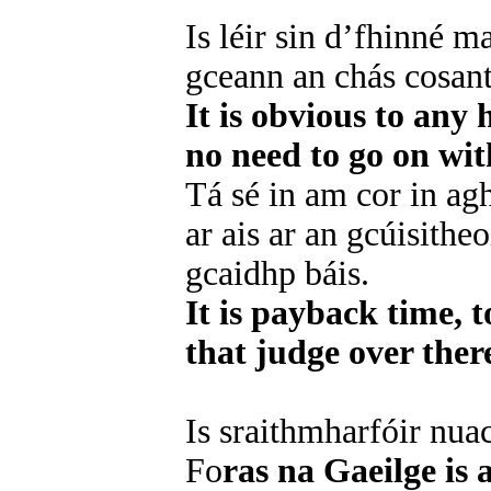
Is léir sin d’fhinné ma
gceann an chás cosant
It is obvious to any 
no need to go on wit
Tá sé in am cor in ag
ar ais ar an gcúisithe
gcaidhp báis.
It is payback time, t
that judge over ther
Is sraithmharfóir nua
Fo
ras na Gaeilge is 