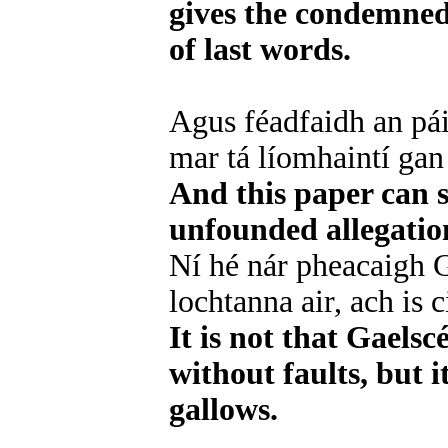
gives the condemned
of last words.
Agus féadfaidh an pái
mar tá líomhaintí gan
And this paper can s
unfounded allegatio
Ní hé nár pheacaigh G
lochtanna air, ach is c
It is not that Gaelsc
without faults, but i
gallows.