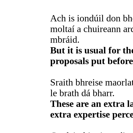
Ach is iondúil don bh
moltaí a chuireann a
mbráid.
But it is usual for 
proposals put before
Sraith bhreise maorlat
le brath dá bharr.
These are an extra l
extra expertise percei