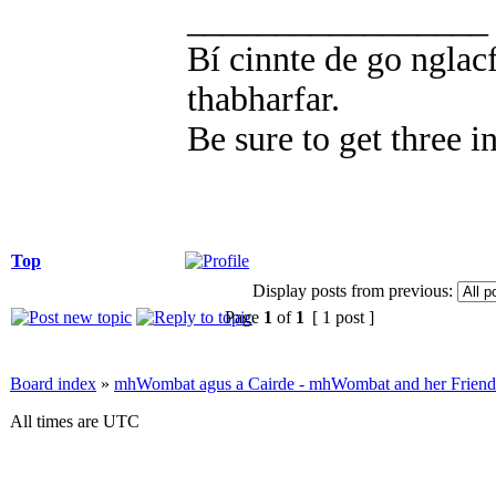
_________________
Bí cinnte de go nglacf
thabharfar.
Be sure to get three i
Top
Display posts from previous:
Page
1
of
1
[ 1 post ]
Board index
»
mhWombat agus a Cairde - mhWombat and her Friends (
All times are UTC