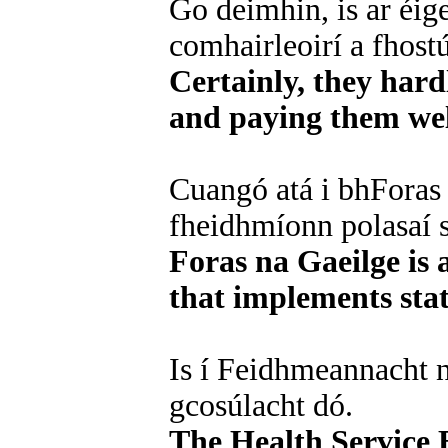
Go deimhin, is ar éig
comhairleoirí a fhost
Certainly, they hard
and paying them wel
Cuangó atá i bhForas
fheidhmíonn polasaí s
Foras na Gaeilge is 
that implements stat
Is í Feidhmeannacht na
gcosúlacht dó.
The Health Service E