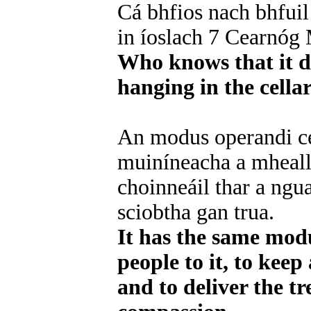
Cá bhfios nach bhfuil
in íoslach 7 Cearnóg
Who knows that it do
hanging in the cella
An modus operandi cé
muiníneacha a mheall
choinneáil thar a ngua
sciobtha gan trua.
It has the same mod
people to it, to keep
and to deliver the t