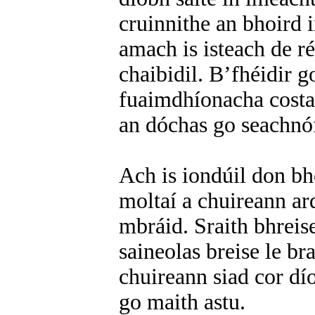
cruinnithe an bhoird i
amach is isteach de ré
chaibidil. B’fhéidir g
fuaimdhíonacha costa
an dóchas go seachnóf
Ach is iondúil don bh
moltaí a chuireann a
mbráid. Sraith bhreise
saineolas breise le br
chuireann siad cor dí
go maith astu.