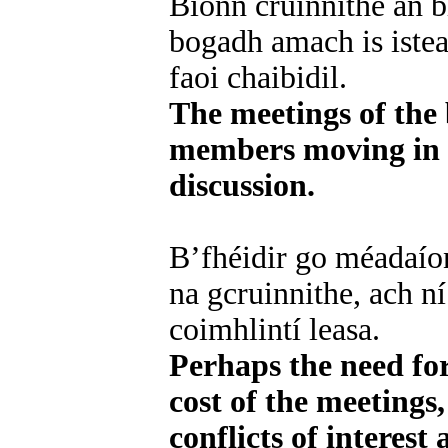
Bíonn cruinnithe an bh
bogadh amach is istea
faoi chaibidil.
The meetings of the 
members moving in a
discussion.
B’fhéidir go méadaíon
na gcruinnithe, ach n
coimhlintí leasa.
Perhaps the need for
cost of the meetings,
conflicts of interest