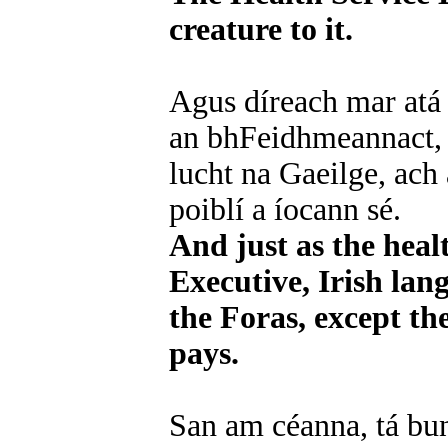
creature to it.
Agus díreach mar atá a
an bhFeidhmeannact, 
lucht na Gaeilge, ac
poiblí a íocann sé.
And just as the healt
Executive, Irish lang
the Foras, except th
pays.
San am céanna, tá bun