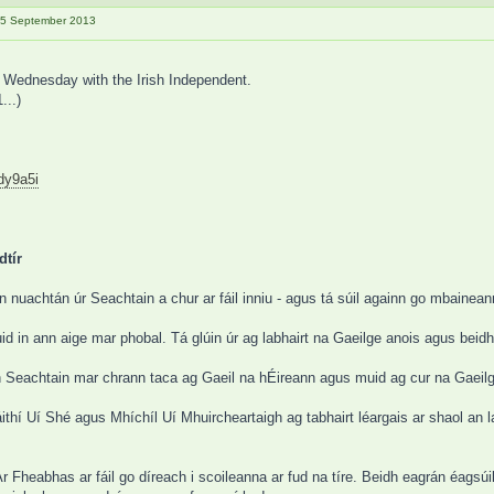
n 25 September 2013
 Wednesday with the Irish Independent.
...)
dy9a5i
dtír
 nuachtán úr Seachtain a chur ar fáil inniu - agus tá súil againn go mbaineann
d in ann aige mar phobal. Tá glúin úr ag labhairt na Gaeilge anois agus beid
h Seachtain mar chrann taca ag Gaeil na hÉireann agus muid ag cur na Gaeilge
ithí Uí Shé agus Mhíchíl Uí Mhuircheartaigh ag tabhairt léargais ar shaol an lae
r Fheabhas ar fáil go díreach i scoileanna ar fud na tíre. Beidh eagrán éagsúi