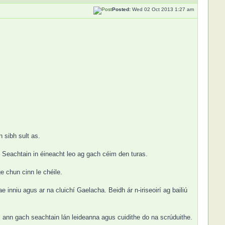
Posted:
Wed 02 Oct 2013 1:27 am
 sibh sult as.
h Seachtain in éineacht leo ag gach céim den turas.
 chun cinn le chéile.
 inniu agus ar na cluichí Gaelacha. Beidh ár n-iriseoirí ag bailiú
l ann gach seachtain lán leideanna agus cuidithe do na scrúduithe.