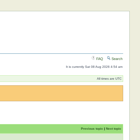
FAQ
Search
It is currently Sat 08 Aug 2026 4:54 am
All times are UTC
Previous topic
|
Next topic