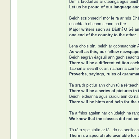
Bímis bródúil as ár dteanga agus beid
Let us be proud of our language and 
Beidh scríbhneoirí mór le rá ar nós Dhá
nuachta ó cheann ceann na tíre.
Major writers such as Dáithí Ó Sé an
one end of the country to the other.
Lena chois sin, beidh ár gcónuachtán Ar
As well as this, our fellow newspape
Beidh eagrán éagsúil ann gach seachtai
There will be a different edition eac
Tabharfar seanfhocail, nathanna cainte,
Proverbs, sayings, rules of grammar 
Tá sraith pictiúr ann chun tú a réiteac
There will be a series of pictures in
Beidh leideanna agus cuidiú ann do na 
There will be hints and help for th
Tá a fhios againn nár chlúdaigh na ran
We know that the classes did not cov
Tá ráta speisialta ar fáil do na scoilea
There is a special rate available for