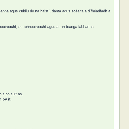
deanna agus cuidiú do na haistí, dánta agus scéalta a d’fhéadfadh a
heoireacht, scríbhneoireacht agus ar an teanga labhartha.
 sibh sult as.
joy it.