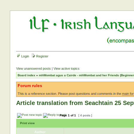
Login
Register
View unanswered posts
|
View active topics
Board index
»
mhWombat agus a Cairde - mhWombat and her Friends (Beginner a
Forum rules
This is a reference section. Please post questions and comments in the
main fo
Article translation from Seachtain 25 Se
Page
1
of
1
[ 4 posts ]
Print view
Author