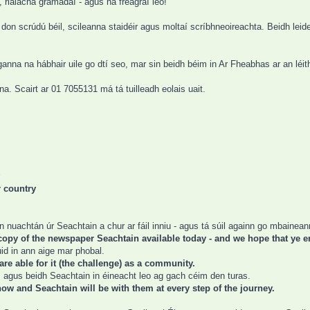
 rialacha gramadaí - agus na freagraí leo!
h don scrúdú béil, scileanna staidéir agus moltaí scríbhneoireachta. Beidh lei
ganna na hábhair uile go dtí seo, mar sin beidh béim in Ar Fheabhas ar an léit
nna. Scairt ar 01 7055131 má tá tuilleadh eolais uait.
r country
 nuachtán úr Seachtain a chur ar fáil inniu - agus tá súil againn go mbaineann
copy of the newspaper Seachtain available today - and we hope that ye en
id in ann aige mar phobal.
re able for it (the challenge) as a community.
is agus beidh Seachtain in éineacht leo ag gach céim den turas.
ow and Seachtain will be with them at every step of the journey.