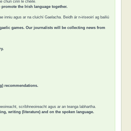
 chun cinn le chéile.
e promote the Irish language together.
 inniu agus ar na cluichí Gaelacha. Beidh ár n-iriseoirí ag bailiú
gaelic games. Our journalists will be collecting news from
ry.
ting) recommendations.
heoireacht, scríbhneoireacht agus ar an teanga labhartha.
ing, writing (literature) and on the spoken language.