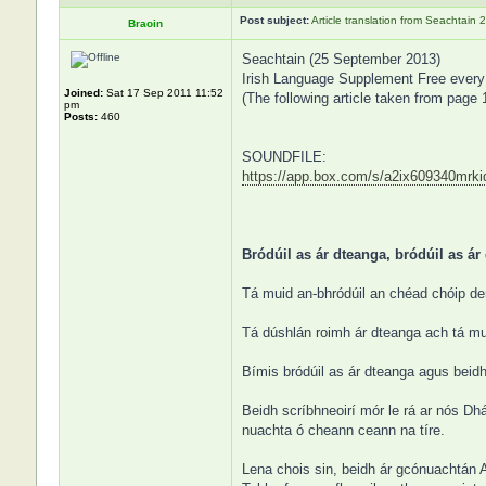
Post subject:
Article translation from Seachtai
Braoin
Seachtain (25 September 2013)
Irish Language Supplement Free every
Joined:
Sat 17 Sep 2011 11:52
(The following article taken from page 1
pm
Posts:
460
SOUNDFILE:
https://app.box.com/s/a2ix609340mrki
Bródúil as ár dteanga, bródúil as ár 
Tá muid an-bhródúil an chéad chóip den
Tá dúshlán roimh ár dteanga ach tá mui
Bímis bródúil as ár dteanga agus beid
Beidh scríbhneoirí mór le rá ar nós Dhá
nuachta ó cheann ceann na tíre.
Lena chois sin, beidh ár gcónuachtán A