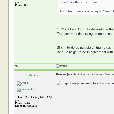
:good: Maith thú, a Bhraoin!
pm
Posts:
460
An bhfuil Foinse imithe agus "Seacht
GRMA a Lon Dubh. Tá deireadh tagtha le
Trua dearmad déanta agam ceann na se
_________________
Bí cinnte de go nglacfaidh triúr le gach
Be sure to get three in agreement with 
Top
Post subject:
Re: Article translation from Seac
Saoirse
Beagánín mall, tá a fhios agam
_________________
Joined:
Mon 29 Aug 2011 4:54
pm
Posts:
3444
Location:
Cill Dara