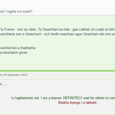
ain" tagtha ina inead?
 Foinse - mór an náire. Tá Seachtain ina háit - gan cabhair nó cuidiú ar bith 
achtaine seo a cheannach - ach beidh seachtain agus Seachtain eile ann ar 
 aistriúchán a thabharfar.
a translation given.
htain 25 September 2013
......
Is foghlaimeoir mé. I am a learner. DEFINITELY wait for others to con
Beatha teanga í a labhairt.