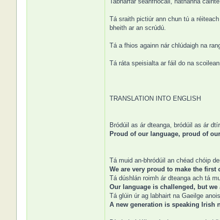
Tabharfar seanfhocail, nathanna cainte,
Tá sraith pictiúr ann chun tú a réiteac
bheith ar an scrúdú.
Tá a fhios againn nár chlúdaigh na ran
Tá ráta speisialta ar fáil do na scoilea
TRANSLATION INTO ENGLISH
Bródúil as ár dteanga, bródúil as ár dtír
Proud of our language, proud of ou
Tá muid an-bhródúil an chéad chóip den
We are very proud to make the first 
Tá dúshlán roimh ár dteanga ach tá mu
Our language is challenged, but we a
Tá glúin úr ag labhairt na Gaeilge ano
A new generation is speaking Irish n