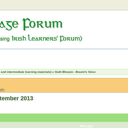
nd intermediate learning materials)
»
Guth Bhraoin - Braoin's Voice
rum.
ptember 2013
Message