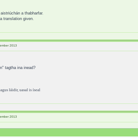
 aistriúchán a thabharfar.
a translation given.
ptember 2013
n" tagtha ina inead?
gus láidir, uasal is íseal
ptember 2013