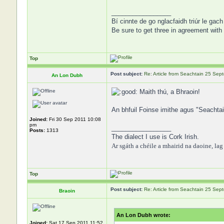
_________________
Bí cinnte de go nglacfaidh triúr le gach
Be sure to get three in agreement with 
Top
Post subject:
Re: Article from Seachtain 25 Se
An Lon Dubh
Maith thú, a Bhraoin!
An bhfuil Foinse imithe agus "Seachtai
Joined:
Fri 30 Sep 2011 10:08
pm
_________________
Posts:
1313
The dialect I use is Cork Irish.
Ar sgáth a chéile a mhairid na daoine, lag a
Top
Post subject:
Re: Article from Seachtain 25 Se
Braoin
An Lon Dubh wrote:
Joined:
Sat 17 Sep 2011 11:52