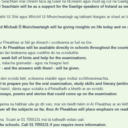
h Seachtain mar chrann taca ag Gaeil na hÉireann agus muid ag cur na Gaeilge
Seachtain will be as a support for the Gaeilge speakers of Ireland as w
ithí Uí Shé agus Mhíchíl Uí Mhuircheartaigh ag tabhairt léargais ar shaol an lae
d Mícheál Ó Muircheartaigh will be giving insights on life today and on 
 Fheabhas ar fáil go díreach i scoileanna ar fud na tíre.
r Ar Fheabhas will be available directly in schools throughout the count
n lán leideanna agus cuidithe do na scrúduithe.
h week full of hints and help for the examinations.
 rialacha gramadaí - agus na freagraí leo!
- and the answers with them! - will be given.
h don scrúdú béil, scileanna staidéir agus moltaí scríbhneoireachta.
 it to prepare you for the oral examination, study skills and literary (wri
haistí, dánta agus scéalta a d’fhéadfadh a bheith ar an scrúdú.
e essays, poems and stories that could come up on the examination
.
ganna na hábhair uile go dtí seo, mar sin beidh béim in Ar Fheabhas ar an léit
er all the subjects so far, thus Ar Fheabhas will place emphasis on read
nna. Scairt ar 01 7055131 má tá tuilleadh eolais uait.
 the schools. Call 01 7055131 if you require more information.