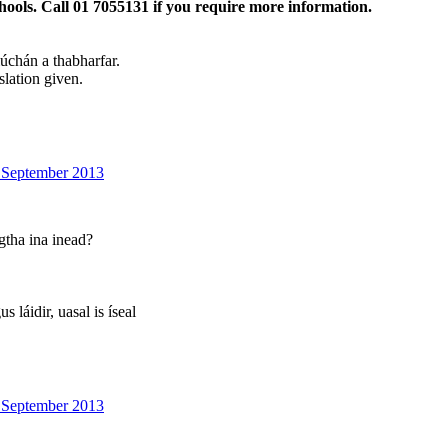
schools. Call 01 7055131 if you require more information.
iúchán a thabharfar.
slation given.
5 September 2013
gtha ina inead?
 láidir, uasal is íseal
5 September 2013