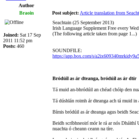
Author
Braoin
Post subject:
Article translation from Seac
Seachtain (25 September 2013)
Irish Language Supplement Free every Wedn
(The following article taken from page 1...)
Joined:
Sat 17 Sep
2011 11:52 pm
Posts:
460
SOUNDFILE:
https://app.box.com/s/a2ix609340mrkidy9a5
Bródúil as ár dteanga, bródúil as ár dtír
Tá muid an-bhródúil an chéad chóip den nuach
Tá dúshlán roimh ár dteanga ach tá muid in a
Bímis bródúil as ár dteanga agus beidh Seac
Beidh scríbhneoirí mór le rá ar nós Dháithí U
nuachta ó cheann ceann na tíre.