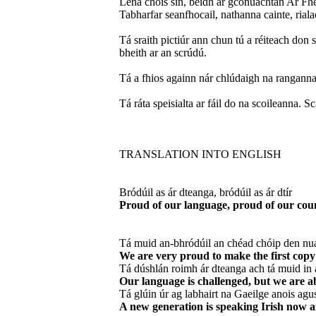
Lena chois sin, beidh ár gcónuachtán Ar Fhea
Tabharfar seanfhocail, nathanna cainte, riala
Tá sraith pictiúr ann chun tú a réiteach don 
bheith ar an scrúdú.
Tá a fhios againn nár chlúdaigh na ranganna 
Tá ráta speisialta ar fáil do na scoileanna. S
TRANSLATION INTO ENGLISH
Bródúil as ár dteanga, bródúil as ár dtír
Proud of our language, proud of our cou
Tá muid an-bhródúil an chéad chóip den nuach
We are very proud to make the first copy 
Tá dúshlán roimh ár dteanga ach tá muid in
Our language is challenged, but we are ab
Tá glúin úr ag labhairt na Gaeilge anois agu
A new generation is speaking Irish now an