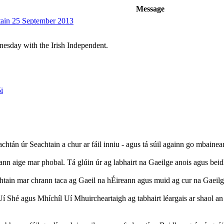
Message
htain 25 September 2013
esday with the Irish Independent.
i
tán úr Seachtain a chur ar fáil inniu - agus tá súil againn go mbainean
nn aige mar phobal. Tá glúin úr ag labhairt na Gaeilge anois agus beid
htain mar chrann taca ag Gaeil na hÉireann agus muid ag cur na Gaeilge
í Shé agus Mhíchíl Uí Mhuircheartaigh ag tabhairt léargais ar shaol an l