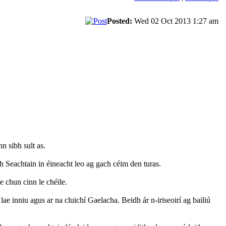
Posted:
Wed 02 Oct 2013 1:27 am
n sibh sult as.
h Seachtain in éineacht leo ag gach céim den turas.
 chun cinn le chéile.
ae inniu agus ar na cluichí Gaelacha. Beidh ár n-iriseoirí ag bailiú