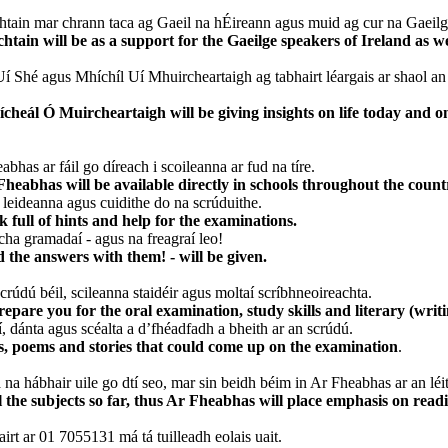
htain mar chrann taca ag Gaeil na hÉireann agus muid ag cur na Gaeilge
tain will be as a support for the Gaeilge speakers of Ireland as w
í Shé agus Mhíchíl Uí Mhuircheartaigh ag tabhairt léargais ar shaol an l
heál Ó Muircheartaigh will be giving insights on life today and on
has ar fáil go díreach i scoileanna ar fud na tíre.
Fheabhas will be available directly in schools throughout the count
 leideanna agus cuidithe do na scrúduithe.
k full of hints and help for the examinations.
cha gramadaí - agus na freagraí leo!
 the answers with them! - will be given.
scrúdú béil, scileanna staidéir agus moltaí scríbhneoireachta.
o prepare you for the oral examination, study skills and literary (wr
, dánta agus scéalta a d’fhéadfadh a bheith ar an scrúdú.
ys, poems and stories that could come up on the examination
.
na hábhair uile go dtí seo, mar sin beidh béim in Ar Fheabhas ar an léit
l the subjects so far, thus Ar Fheabhas will place emphasis on read
cairt ar 01 7055131 má tá tuilleadh eolais uait.