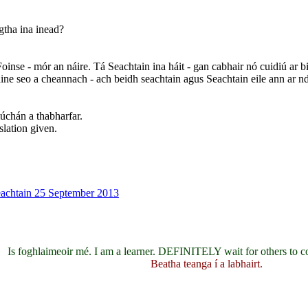
gtha ina inead?
se - mór an náire. Tá Seachtain ina háit - gan cabhair nó cuidiú ar bi
e seo a cheannach - ach beidh seachtain agus Seachtain eile ann ar nd
iúchán a thabharfar.
slation given.
Seachtain 25 September 2013
Is foghlaimeoir mé. I am a learner. DEFINITELY wait for others to c
Beatha teanga í a labhairt.