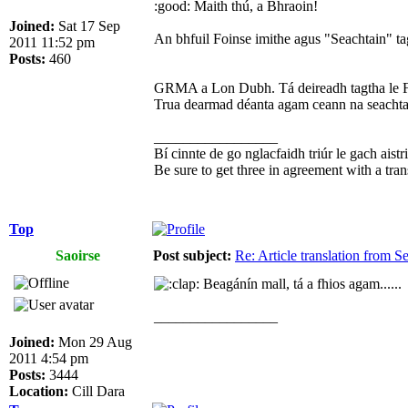
:good: Maith thú, a Bhraoin!
Joined:
Sat 17 Sep
An bhfuil Foinse imithe agus "Seachtain" ta
2011 11:52 pm
Posts:
460
GRMA a Lon Dubh. Tá deireadh tagtha le Foin
Trua dearmad déanta agam ceann na seachtain
_________________
Bí cinnte de go nglacfaidh triúr le gach aistr
Be sure to get three in agreement with a tran
Top
Saoirse
Post subject:
Re: Article translation from 
Beagánín mall, tá a fhios agam......
_________________
Joined:
Mon 29 Aug
2011 4:54 pm
Posts:
3444
Location:
Cill Dara