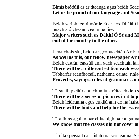
Bímis bródúil as ár dteanga agus beidh Seac
Let us be proud of our language and Seach
Beidh scríbhneoirí mór le rá ar nós Dháithí U
nuachta ó cheann ceann na tíre.
Major writers such as Dáithí Ó Sé and Míc
end of the country to the other.
Lena chois sin, beidh ár gcónuachtán Ar Fheab
As well as this, our fellow newspaper Ar 
Beidh eagrán éagsúil ann gach seachtain lán
There will be a different edition each wee
Tabharfar seanfhocail, nathanna cainte, riala
Proverbs, sayings, rules of grammar - and
Tá sraith pictiúr ann chun tú a réiteach don 
There will be a series of pictures in it t
Beidh leideanna agus cuidiú ann do na haistí
There will be hints and help for the essa
Tá a fhios againn nár chlúdaigh na ranganna 
We know that the classes did not cover al
Tá ráta speisialta ar fáil do na scoileanna. S