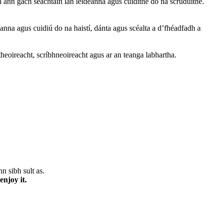
l ann gach seachtain lán leideanna agus cuidithe do na scrúduithe.
eanna agus cuidiú do na haistí, dánta agus scéalta a d’fhéadfadh a
heoireacht, scríbhneoireacht agus ar an teanga labhartha.
n sibh sult as.
njoy it.