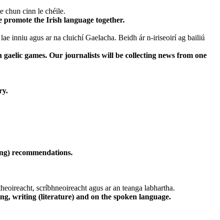
 chun cinn le chéile.
e promote the Irish language together.
ae inniu agus ar na cluichí Gaelacha. Beidh ár n-iriseoirí ag bailiú
 gaelic games. Our journalists will be collecting news from one
ry.
iting) recommendations.
heoireacht, scríbhneoireacht agus ar an teanga labhartha.
ing, writing (literature) and on the spoken language.