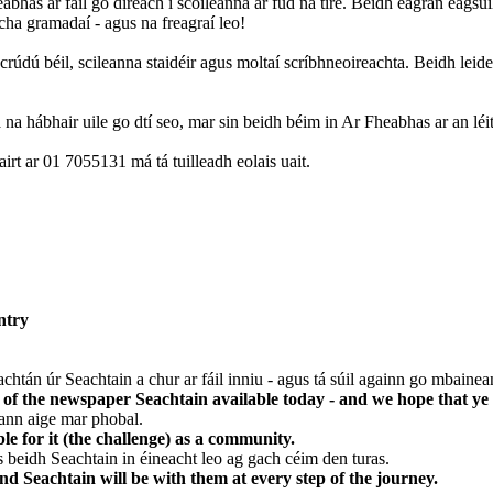
bhas ar fáil go díreach i scoileanna ar fud na tíre. Beidh eagrán éagsúi
cha gramadaí - agus na freagraí leo!
scrúdú béil, scileanna staidéir agus moltaí scríbhneoireachta. Beidh leid
na hábhair uile go dtí seo, mar sin beidh béim in Ar Fheabhas ar an léit
cairt ar 01 7055131 má tá tuilleadh eolais uait.
ntry
tán úr Seachtain a chur ar fáil inniu - agus tá súil againn go mbainean
of the newspaper Seachtain available today - and we hope that ye e
 ann aige mar phobal.
le for it (the challenge) as a community.
s beidh Seachtain in éineacht leo ag gach céim den turas.
d Seachtain will be with them at every step of the journey.