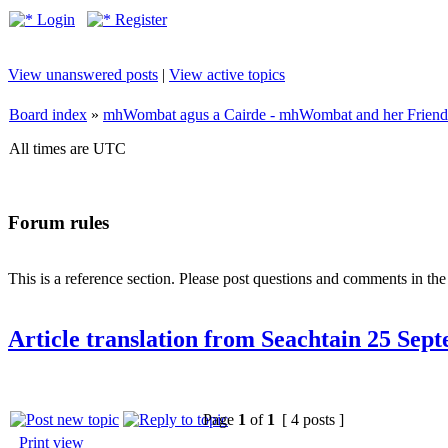
Login
Register
View unanswered posts
|
View active topics
Board index
»
mhWombat agus a Cairde - mhWombat and her Friends (
All times are UTC
Forum rules
This is a reference section. Please post questions and comments in th
Article translation from Seachtain 25 Sep
Page
1
of
1
[ 4 posts ]
Print view