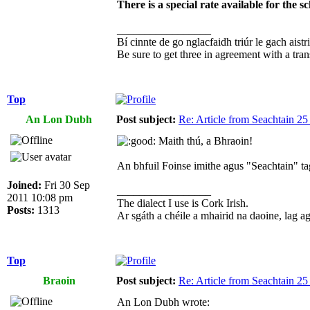
There is a special rate available for the 
_________________
Bí cinnte de go nglacfaidh triúr le gach aistr
Be sure to get three in agreement with a tran
Top
An Lon Dubh
Post subject:
Re: Article from Seachtain 2
Maith thú, a Bhraoin!
An bhfuil Foinse imithe agus "Seachtain" ta
Joined:
Fri 30 Sep
_________________
2011 10:08 pm
The dialect I use is Cork Irish.
Posts:
1313
Ar sgáth a chéile a mhairid na daoine, lag agus
Top
Braoin
Post subject:
Re: Article from Seachtain 2
An Lon Dubh wrote: